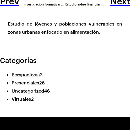
Prev
Next
Investigación formativa: Comunicación para el Cambio Social y de Comportamiento
Estudio sobre financiación de energía verde
Estudio de jóvenes y poblaciones vulnerables en
zonas urbanas enfocado en alimentación.
Categorías
Perspectivas
3
Presenciales
26
Uncategorized
46
Virtuales
2