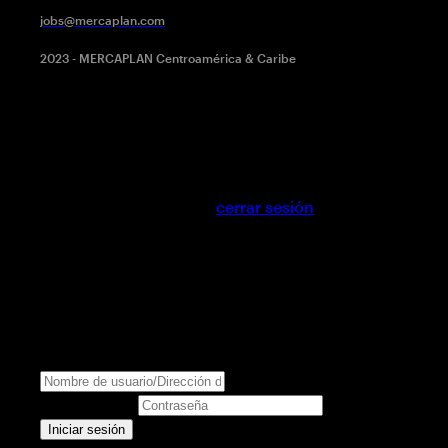
jobs@mercaplan.com
2023 - MERCAPLAN Centroamérica & Caribe
Se requiere inicio de sesión de 'Candidato' para solicitar
este trabajo.
Click aquí para
cerrar sesión
E intenta de
nuevo
Ingrese a su cuenta
Nombre de usuario/Dirección de correo electrónico:
Contraseña: