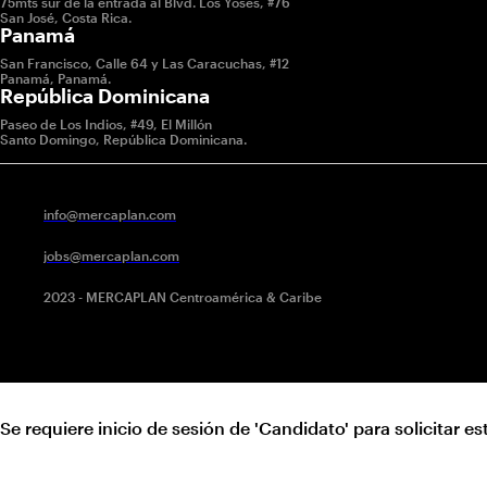
75mts sur de la entrada al Blvd. Los Yoses, #76
San José, Costa Rica.
Panamá
San Francisco, Calle 64 y Las Caracuchas, #12
Panamá, Panamá.
República Dominicana
Paseo de Los Indios, #49, El Millón
Santo Domingo, República Dominicana.
info@mercaplan.com
jobs@mercaplan.com
2023 - MERCAPLAN Centroamérica & Caribe
Se requiere inicio de sesión de 'Candidato' para solicitar es