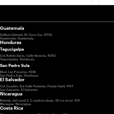
Guatemala
Edificio Géminis 10, Torre Sur, #1702
Guatemala, Guatemala.
Honduras
Tegucigalpa
Col. Rubén Darío, Calle Venecia, #2152
Tegucigalpa, Honduras.
San Pedro Sula
Blvd. Los Próceres, #238
San Pedro Sula, Honduras.
El Salvador
Col. Escalón, 3ra Calle Poniente, Pasaje Stahl, #147
San Salvador, El Salvador.
Nicaragua
Bolonia, del canal 2, 2 cuadras abajo, 30 vrs al sur, #24
Managua, Nicaragua.
Costa Rica