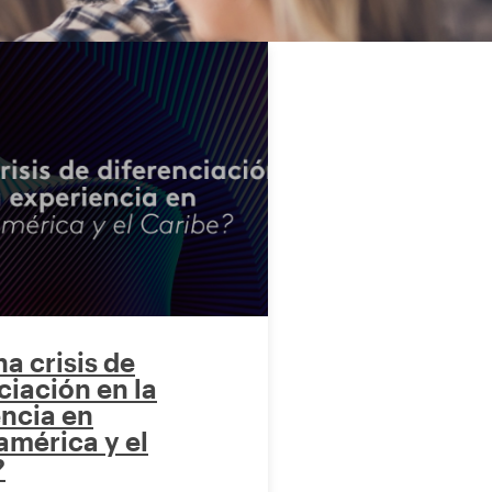
a crisis de
ciación en la
ncia en
mérica y el
?