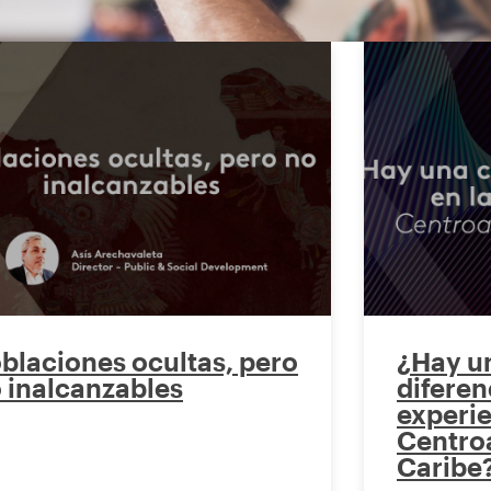
blaciones ocultas, pero
¿Hay un
 inalcanzables
diferen
experie
Centroa
Caribe